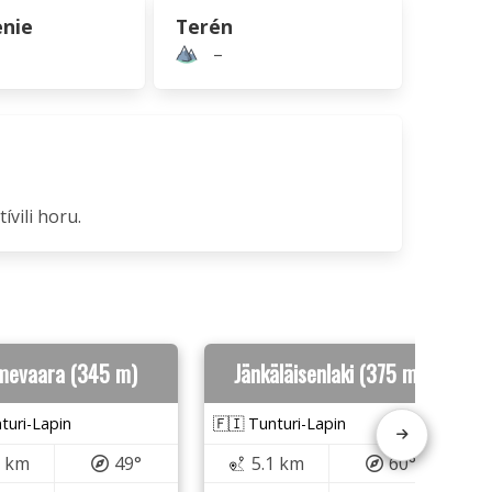
nie
Terén
–
ívili horu.
mevaara (345 m)
Jänkäläisenlaki (375 m)
turi-Lapin
🇫🇮 Tunturi-Lapin
0 km
49°
5.1 km
60°