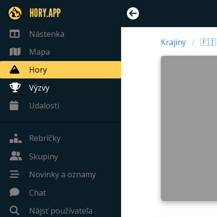
HORY.APP
Nástenka
Krajiny
🇫🇮
Mapa
Hory
Výzvy
Udalosti
Rebríčky
Skupiny
Novinky a oznamy
Chat
Nájsť používateľa