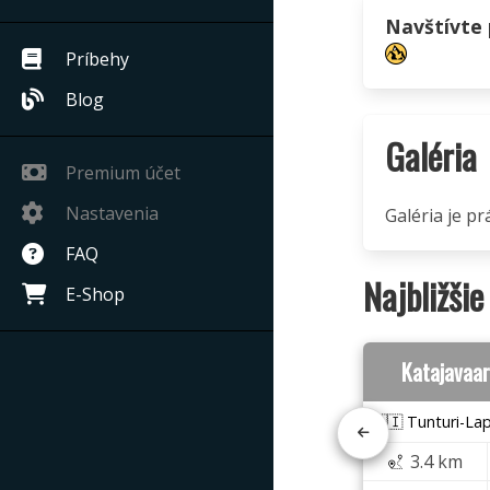
Navštívte
Príbehy
Blog
Galéria
Premium účet
Nastavenia
Galéria je pr
FAQ
Najbližšie
E-Shop
Katajavaa
🇫🇮 Tunturi-Lap
3.4 km