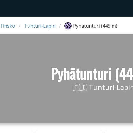
 Fínsko
Tunturi-Lapin
Pyhätunturi (445 m)
Pyhätunturi (4
🇫🇮 Tunturi-Lapi