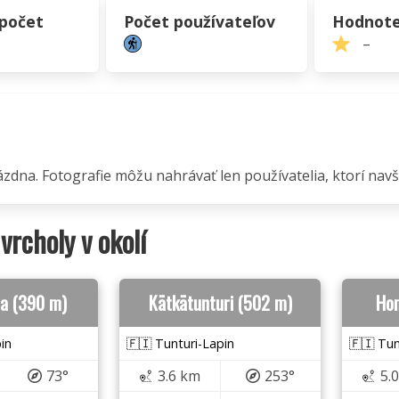
 počet
Počet používateľov
Hodnote
–
ázdna. Fotografie môžu nahrávať len používatelia, ktorí navšt
 vrcholy v okolí
ra (390 m)
Kätkätunturi (502 m)
Ho
in
🇫🇮 Tunturi-Lapin
🇫🇮 Tun
73°
3.6 km
253°
5.