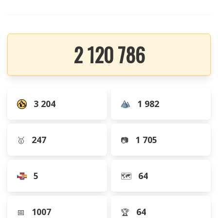
2 120 786
3 204
1 982
247
1 705
🥇
📷
5
64
🗺️
1007
64
📅
🏆