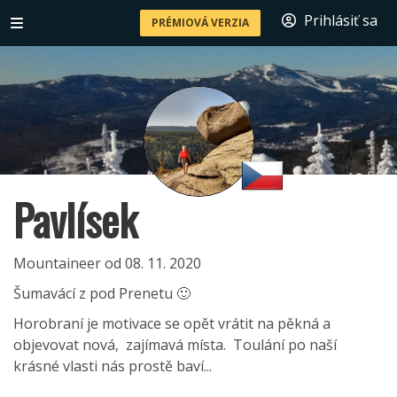
Prihlásiť sa
PRÉMIOVÁ VERZIA
Pavlísek
Mountaineer od 08. 11. 2020
Šumavácí z pod Prenetu 🙂
Horobraní je motivace se opět vrátit na pěkná a
objevovat nová, zajímavá místa. Toulání po naší
krásné vlasti nás prostě baví...