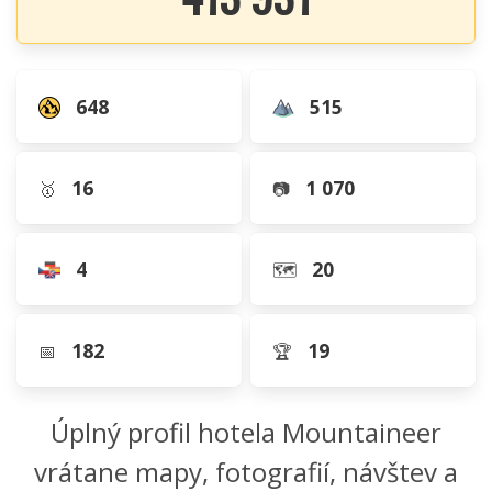
648
515
16
1 070
🥇
📷
4
20
🗺️
182
19
📅
🏆
Úplný profil hotela Mountaineer
vrátane mapy, fotografií, návštev a