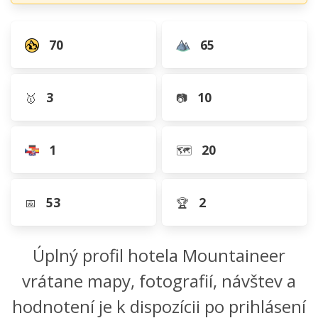
70
65
3
10
🥇
📷
1
20
🗺️
53
2
📅
🏆
Úplný profil hotela Mountaineer
vrátane mapy, fotografií, návštev a
hodnotení je k dispozícii po prihlásení