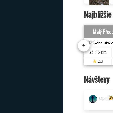
Najbližšie
Malý Přec
🇨🇿 Švihovská v
1.6 km
2.3
Návštevy
Opí