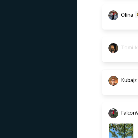
Olina
Tomi-k
Kubajz
Falcon