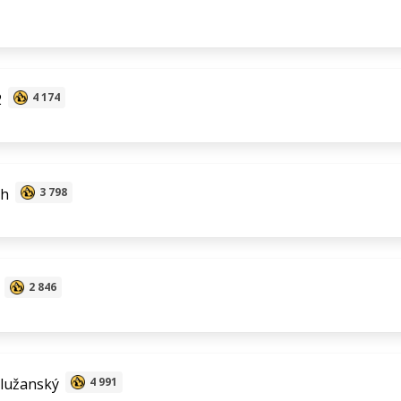
2
4 174
h
3 798
2 846
lužanský
4 991