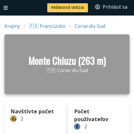
Prihlásiť sa
PRÉMIOVÁ VERZIA
Krajiny
🇫🇷 Francúzsko
Corse-du-Sud
Monte Chiuzu (263 m)
🇫🇷 Corse-du-Sud
Navštívte počet
Počet
2
používateľov
2