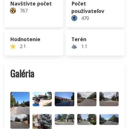
Navštívte počet
Počet
767
používateľov
470
Hodnotenie
Terén
2.1
1.1
Galéria