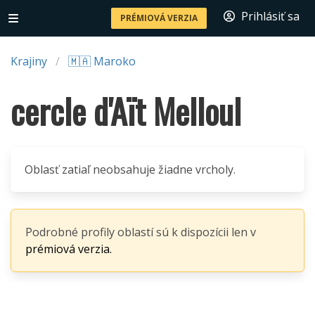
Prihlásiť sa
PRÉMIOVÁ VERZIA
Krajiny
🇲🇦 Maroko
cercle d'Aït Melloul
Oblasť zatiaľ neobsahuje žiadne vrcholy.
Podrobné profily oblastí sú k dispozícii len v
prémiová verzia.