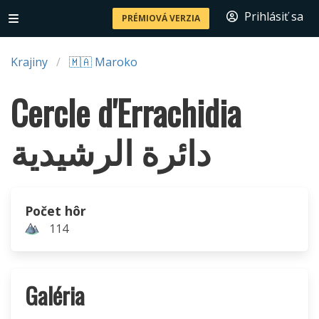
Prihlásiť sa
PRÉMIOVÁ VERZIA
Krajiny
🇲🇦 Maroko
Cercle d'Errachidia
دائرة الرشيدية
Počet hôr
114
Galéria