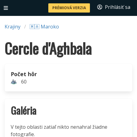
Prihlásiť sa
PRÉMIOVÁ VERZIA
Krajiny
🇲🇦 Maroko
Cercle d'Aghbala
Počet hôr
60
Galéria
V tejto oblasti zatiaľ nikto nenahral žiadne
fotografie.