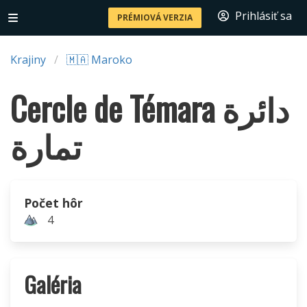
Prihlásiť sa
PRÉMIOVÁ VERZIA
Krajiny
🇲🇦 Maroko
Cercle de Témara دائرة
تمارة
Počet hôr
4
Galéria