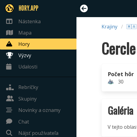
HORY.APP
Nástenka
Krajiny
🇲
Mapa
Cercle
Hory
Výzvy
Udalosti
Počet hôr
30
Rebríčky
Skupiny
Galéria
Novinky a oznamy
Chat
V tejto oblas
Nájsť používateľa