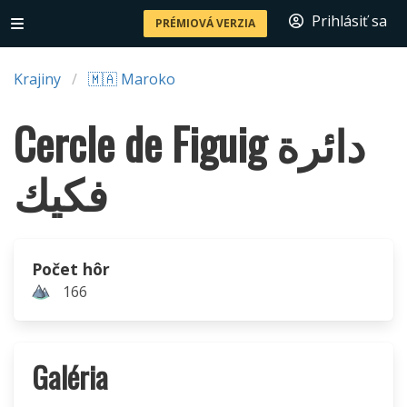
Prihlásiť sa
PRÉMIOVÁ VERZIA
Krajiny
🇲🇦 Maroko
Cercle de Figuig دائرة
فكيك
Počet hôr
166
Galéria